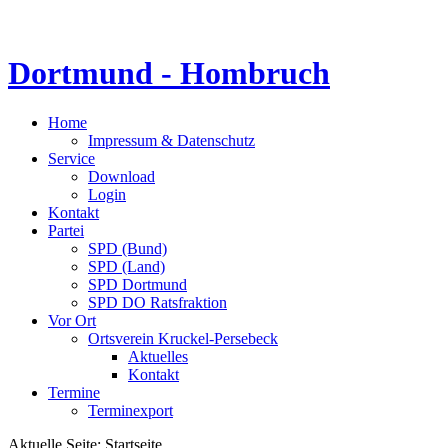
Dortmund - Hombruch
Home
Impressum & Datenschutz
Service
Download
Login
Kontakt
Partei
SPD (Bund)
SPD (Land)
SPD Dortmund
SPD DO Ratsfraktion
Vor Ort
Ortsverein Kruckel-Persebeck
Aktuelles
Kontakt
Termine
Terminexport
Aktuelle Seite:
Startseite