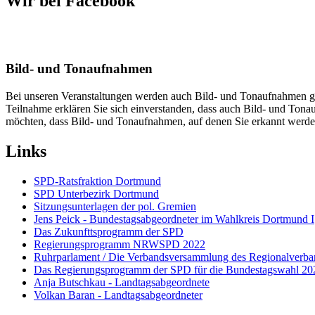
Wir bei Facebook
Bild- und Tonaufnahmen
Bei unseren Veranstaltungen werden auch Bild- und Tonaufnahmen gem
Teilnahme erklären Sie sich einverstanden, dass auch Bild- und Ton
möchten, dass Bild- und Tonaufnahmen, auf denen Sie erkannt werden
Links
SPD-Ratsfraktion Dortmund
SPD Unterbezirk Dortmund
Sitzungsunterlagen der pol. Gremien
Jens Peick - Bundestagsabgeordneter im Wahlkreis Dortmund I
Das Zukunfttsprogramm der SPD
Regierungsprogramm NRWSPD 2022
Ruhrparlament / Die Verbandsversammlung des Regionalverb
Das Regierungsprogramm der SPD für die Bundestagswahl 20
Anja Butschkau - Landtagsabgeordnete
Volkan Baran - Landtagsabgeordneter