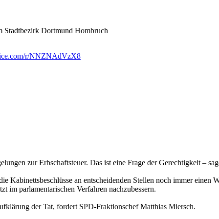
 im Stadtbezirk Dortmund Hombruch
office.com/r/NNZNAdVzX8
ungen zur Erbschaftsteuer. Das ist eine Frage der Gerechtigkeit – sa
die Kabinettsbeschlüsse an entscheidenden Stellen noch immer einen Wi
etzt im parlamentarischen Verfahren nachzubessern.
klärung der Tat, fordert SPD-Fraktionschef Matthias Miersch.