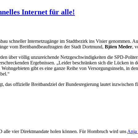
lles Internet für alle!
 schneller Internetzugänge im Stadtbezirk ins Visier genommen. Auf d
gänge vom Breitbandbeauftragten der Stadt Dortmund,
Björn Meder
, v
 über völlig unzureichende Netzgeschwindigkeiten die SPD-Politer er
erschreckenden Ergebnissen. „Leider beschränken sich die Lücken in de
en Wohngebieten gibt es eine ganze Reihe von Versorgungsinseln, in d
bel.“
t, das offizielle Breitbandziel der Bundesregierung lautet inzwischen 
D alle vier Direktmandate holen können. Für Hombruch wird uns
Anja