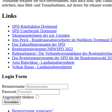
Teilnahme erklären Sie sich einverstanden, dass auch Bild- und Ton
möchten, dass Bild- und Tonaufnahmen, auf denen Sie erkannt werden
Links
SPD-Ratsfraktion Dortmund
SPD Unterbezirk Dortmund
Sitzungsunterlagen der pol. Gremien
Jens Peick - Bundestagsabgeordneter im Wahlkreis Dortmund I
Das Zukunfttsprogramm der SPD
Regierungsprogramm NRWSPD 2022
Ruhrparlament / Die Verbandsversammlung des Regionalverb
Das Regierungsprogramm der SPD für die Bundestagswahl 20
Anja Butschkau - Landtagsabgeordnete
Volkan Baran - Landtagsabgeordneter
Login Form
Benutzername
Passwort
Angemeldet bleiben
Anmelden
Benutzername vergessen?