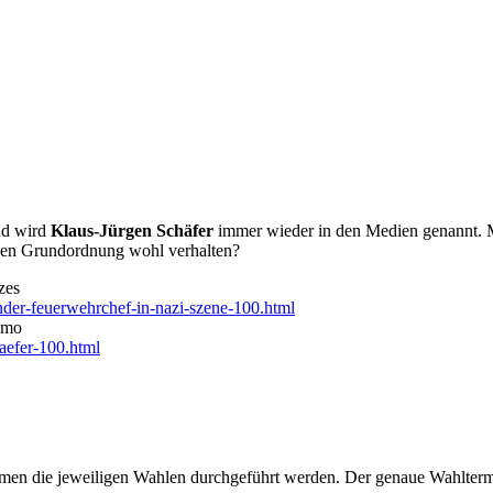
nd wird
Klaus-Jürgen Schäfer
immer wieder in den Medien genannt. Mi
chen Grundordnung wohl verhalten?
zes
nder-feuerwehrchef-in-nazi-szene-100.html
emo
aefer-100.html
äumen die jeweiligen Wahlen durchgeführt werden. Der genaue Wahltermi