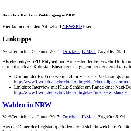
Hannelore Kraft zum Wahlausgang in NRW
Hier können Sie den Artikel auf
NRWSPD
lesen.
Linktipps
Veröffentlicht: 15. Januar 2017
|
Drucken
|
E-Mail
|
Zugriffe: 2833
Als ehemaliges SPD-Mitglied und Amtsleiter der Feuerwehr Dortmu
er nicht auch als Ruhestandsbeamter sich gegenüber der demokratis
Dortmunder Ex-Feuerwehrchef im Visier des Verfassungsschut
http://www1.wdr.de/nachrichten/ruhrgebiet/ehemaliger-dortmu
Linktipp: Interview mit Klaus Schäfer am Rande einer Nazi-D
http://www1.wdr.de/nachrichten/ruhrgebiet/interview-klaus-sch
Wahlen in NRW
Veröffentlicht: 14. Januar 2017
|
Drucken
|
E-Mail
|
Zugriffe: 6194
Aus der Dauer der Legislaturperioden ergibt sich, in welchem Zeitr