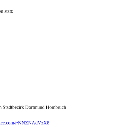
 statt:
 im Stadtbezirk Dortmund Hombruch
office.com/r/NNZNAdVzX8