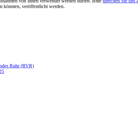
aufnahmen von Ihnen verwendet werden dürfen. Bitte
sprechen Sie uns 
 könnten, veröffentlicht werden.
andes Ruhr (RVR)
25