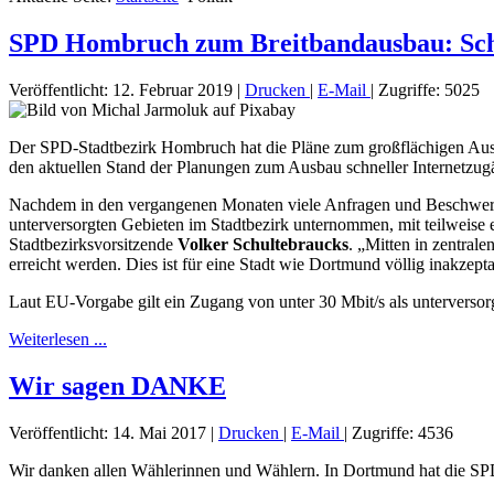
SPD Hombruch zum Breitbandausbau: Schne
Veröffentlicht: 12. Februar 2019
|
Drucken
|
E-Mail
|
Zugriffe: 5025
Der SPD-Stadtbezirk Hombruch hat die Pläne zum großflächigen Ausbau
den aktuellen Stand der Planungen zum Ausbau schneller Internetzu
Nachdem in den vergangenen Monaten viele Anfragen und Beschwerden
unterversorgten Gebieten im Stadtbezirk unternommen, mit teilweise 
Stadtbezirksvorsitzende
Volker Schultebraucks
. „Mitten in zentral
erreicht werden. Dies ist für eine Stadt wie Dortmund völlig inakzepta
Laut EU-Vorgabe gilt ein Zugang von unter 30 Mbit/s als unterversorg
Weiterlesen ...
Wir sagen DANKE
Veröffentlicht: 14. Mai 2017
|
Drucken
|
E-Mail
|
Zugriffe: 4536
Wir danken allen Wählerinnen und Wählern. In Dortmund hat die SP