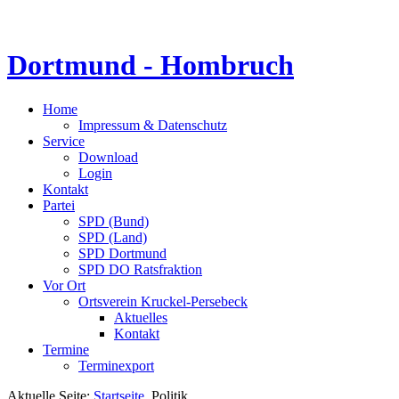
Dortmund - Hombruch
Home
Impressum & Datenschutz
Service
Download
Login
Kontakt
Partei
SPD (Bund)
SPD (Land)
SPD Dortmund
SPD DO Ratsfraktion
Vor Ort
Ortsverein Kruckel-Persebeck
Aktuelles
Kontakt
Termine
Terminexport
Aktuelle Seite:
Startseite
Politik