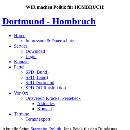
WIR machen Politik für HOMBRUCH!
Dortmund - Hombruch
Home
Impressum & Datenschutz
Service
Download
Login
Kontakt
Partei
SPD (Bund)
SPD (Land)
SPD Dortmund
SPD DO Ratsfraktion
Vor Ort
Ortsverein Kruckel-Persebeck
Aktuelles
Kontakt
Termine
Terminexport
Aktuelle Seite:
Startseite
Politik
Jens Peick für den Bundestag