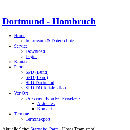
Dortmund - Hombruch
Home
Impressum & Datenschutz
Service
Download
Login
Kontakt
Partei
SPD (Bund)
SPD (Land)
SPD Dortmund
SPD DO Ratsfraktion
Vor Ort
Ortsverein Kruckel-Persebeck
Aktuelles
Kontakt
Termine
Terminexport
Aktuelle Seite:
Startseite
Partei
Unser Team steht!