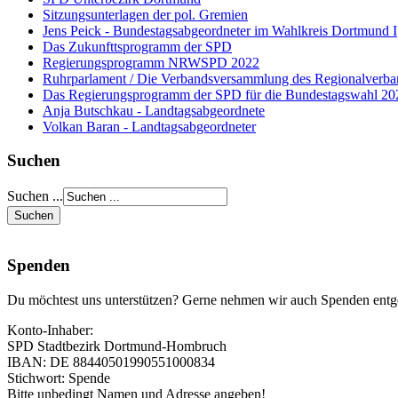
Sitzungsunterlagen der pol. Gremien
Jens Peick - Bundestagsabgeordneter im Wahlkreis Dortmund I
Das Zukunfttsprogramm der SPD
Regierungsprogramm NRWSPD 2022
Ruhrparlament / Die Verbandsversammlung des Regionalverb
Das Regierungsprogramm der SPD für die Bundestagswahl 20
Anja Butschkau - Landtagsabgeordnete
Volkan Baran - Landtagsabgeordneter
Suchen
Suchen ...
Spenden
Du möchtest uns unterstützen? Gerne nehmen wir auch Spenden entg
Konto-Inhaber:
SPD Stadtbezirk Dortmund-Hombruch
IBAN: DE 88440501990551000834
Stichwort: Spende
Bitte unbedingt Namen und Adresse angeben!