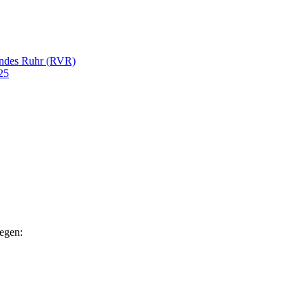
andes Ruhr (RVR)
25
egen: