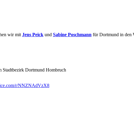
ehen wir mit
Jens Peick
und
Sabine Poschmann
für Dortmund in den W
 im Stadtbezirk Dortmund Hombruch
office.com/r/NNZNAdVzX8