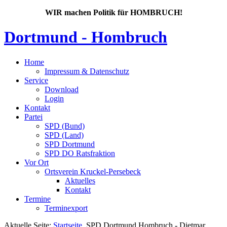
WIR machen Politik für HOMBRUCH!
Dortmund - Hombruch
Home
Impressum & Datenschutz
Service
Download
Login
Kontakt
Partei
SPD (Bund)
SPD (Land)
SPD Dortmund
SPD DO Ratsfraktion
Vor Ort
Ortsverein Kruckel-Persebeck
Aktuelles
Kontakt
Termine
Terminexport
Aktuelle Seite:
Startseite
SPD Dortmund Hombruch - Dietmar